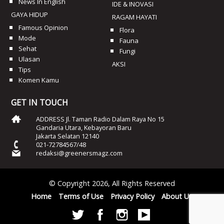
News In English
IDE & INOVASI
GAYA HIDUP
RAGAM HAYATI
Famous Opinion
Flora
Mode
Fauna
Sehat
Fungi
Ulasan
AKSI
Tips
Komen Kamu
GET IN TOUCH
ADDRESS Jl. Taman Radio Dalam Raya No 15
Gandaria Utara, Kebayoran Baru
Jakarta Selatan 12140
021-72784567/48
redaksi@greenersmagz.com
© Copyright 2026, All Rights Reserved
Home
Terms of Use
Privacy Policy
About Us