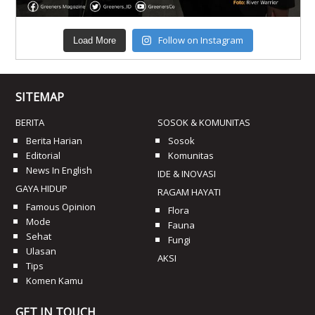
Follow on Instagram
Load More
SITEMAP
BERITA
SOSOK & KOMUNITAS
Berita Harian
Sosok
Editorial
Komunitas
News In English
IDE & INOVASI
GAYA HIDUP
RAGAM HAYATI
Famous Opinion
Flora
Mode
Fauna
Sehat
Fungi
Ulasan
AKSI
Tips
Komen Kamu
GET IN TOUCH