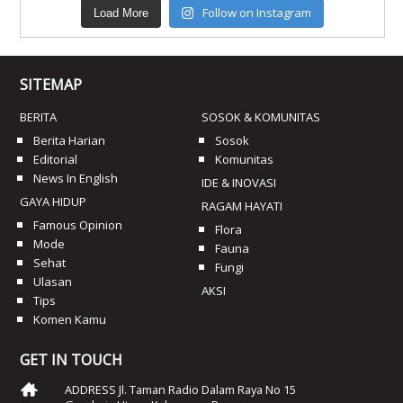
Follow on Instagram
Load More
SITEMAP
BERITA
SOSOK & KOMUNITAS
Berita Harian
Sosok
Editorial
Komunitas
News In English
IDE & INOVASI
GAYA HIDUP
RAGAM HAYATI
Famous Opinion
Flora
Mode
Fauna
Sehat
Fungi
Ulasan
AKSI
Tips
Komen Kamu
GET IN TOUCH
ADDRESS Jl. Taman Radio Dalam Raya No 15