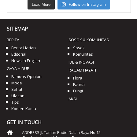
Follow on Instagram
Load More
SITEMAP
BERITA
SOSOK & KOMUNITAS
Berita Harian
Sosok
Editorial
Komunitas
News In English
IDE & INOVASI
GAYA HIDUP
RAGAM HAYATI
Famous Opinion
Flora
Mode
Fauna
Sehat
Fungi
Ulasan
AKSI
Tips
Komen Kamu
GET IN TOUCH
ADDRESS Jl. Taman Radio Dalam Raya No 15