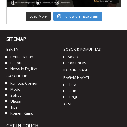
Follow on Instagram
Load More
SITEMAP
BERITA
SOSOK & KOMUNITAS
Berita Harian
Sosok
Editorial
Komunitas
News In English
IDE & INOVASI
GAYA HIDUP
RAGAM HAYATI
Famous Opinion
Flora
Mode
Fauna
Sehat
Fungi
Ulasan
AKSI
Tips
Komen Kamu
GET IN TOUCH