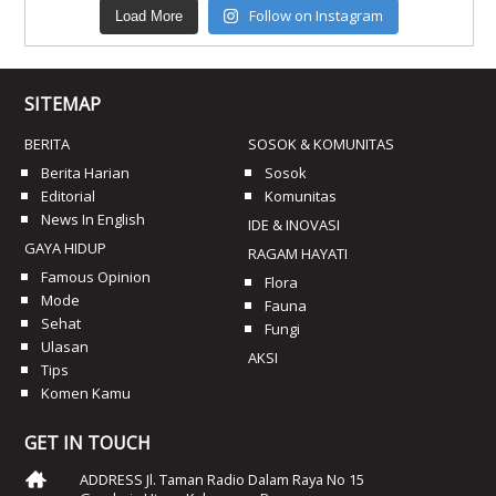
Follow on Instagram
Load More
SITEMAP
BERITA
SOSOK & KOMUNITAS
Berita Harian
Sosok
Editorial
Komunitas
News In English
IDE & INOVASI
GAYA HIDUP
RAGAM HAYATI
Famous Opinion
Flora
Mode
Fauna
Sehat
Fungi
Ulasan
AKSI
Tips
Komen Kamu
GET IN TOUCH
ADDRESS Jl. Taman Radio Dalam Raya No 15