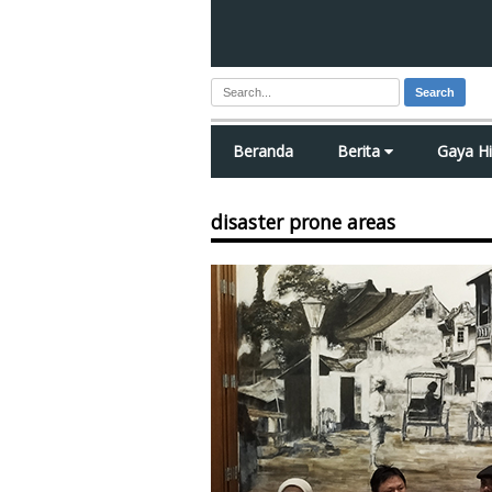
Search
Beranda
Berita
Gaya H
disaster prone areas