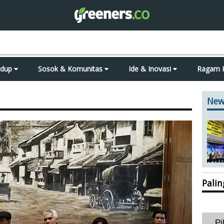
idup
Sosok & Komunitas
Ide & Inovasi
Ragam 
New
Pali
Pi