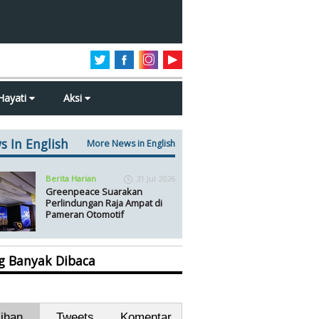
Hayati
Aksi
s In English
More News in English
Berita Harian
31 Jul 2026
Greenpeace Suarakan
Perlindungan Raja Ampat di
Pameran Otomotif
ng Banyak Dibaca
lihan
Tweets
Komentar