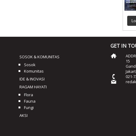
Lo
GET IN T
ADDRE
SOSOK & KOMUNITAS
15
Sosok
Ganda
Komunitas
Jakar
021-7
IDE & INOVASI
reda
RAGAM HAYATI
Flora
Fauna
Fungi
AKSI