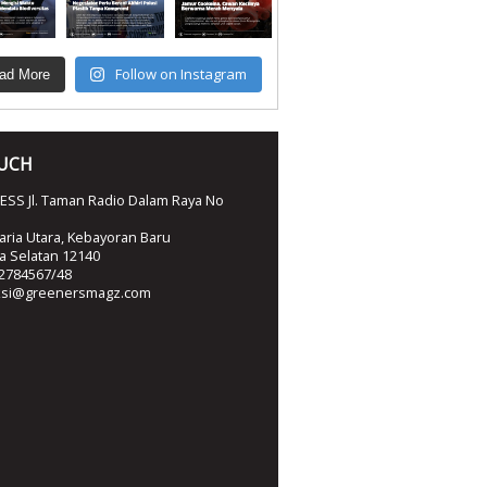
Follow on Instagram
ad More
OUCH
SS Jl. Taman Radio Dalam Raya No
ria Utara, Kebayoran Baru
ta Selatan 12140
2784567/48
ksi@greenersmagz.com