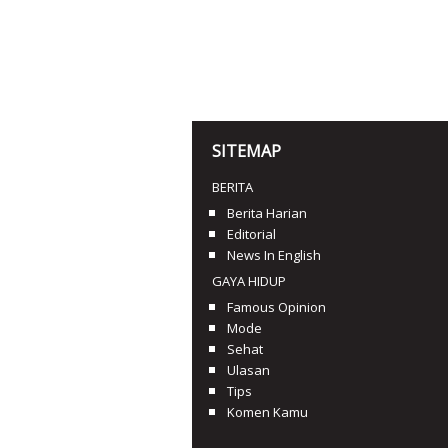
SITEMAP
BERITA
Berita Harian
Editorial
News In English
GAYA HIDUP
Famous Opinion
Mode
Sehat
Ulasan
Tips
Komen Kamu