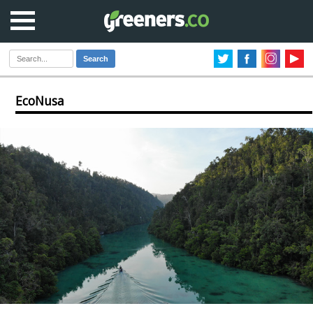
Search
EcoNusa