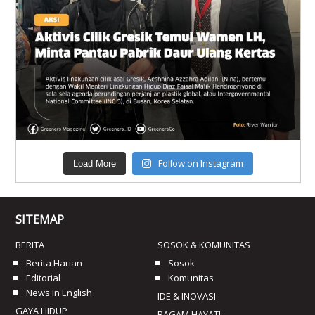
Follow on Instagram
Load More
SITEMAP
BERITA
SOSOK & KOMUNITAS
Berita Harian
Sosok
Editorial
Komunitas
News In English
IDE & INOVASI
GAYA HIDUP
RAGAM HAYATI