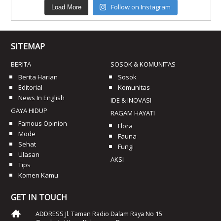
Follow on Instagram
Load More
SITEMAP
BERITA
SOSOK & KOMUNITAS
Berita Harian
Sosok
Editorial
Komunitas
News In English
IDE & INOVASI
GAYA HIDUP
RAGAM HAYATI
Famous Opinion
Flora
Mode
Fauna
Sehat
Fungi
Ulasan
AKSI
Tips
Komen Kamu
GET IN TOUCH
ADDRESS Jl. Taman Radio Dalam Raya No 15