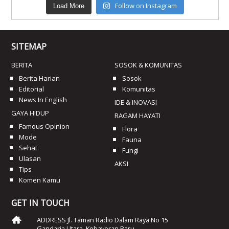
Follow on Instagram
Load More
SITEMAP
BERITA
SOSOK & KOMUNITAS
Berita Harian
Sosok
Editorial
Komunitas
News In English
IDE & INOVASI
GAYA HIDUP
RAGAM HAYATI
Famous Opinion
Flora
Mode
Fauna
Sehat
Fungi
Ulasan
AKSI
Tips
Komen Kamu
GET IN TOUCH
ADDRESS Jl. Taman Radio Dalam Raya No 15
Gandaria Utara, Kebayoran Baru