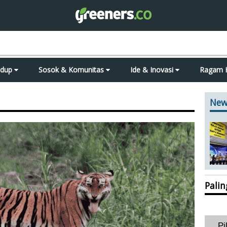
idup
Sosok & Komunitas
Ide & Inovasi
Ragam 
New
Pali
Pi