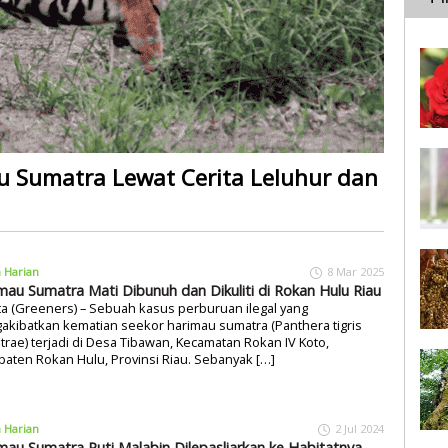
 Sumatra Lewat Cerita Leluhur dan
a Harian
8 Mar 2025
mau Sumatra Mati Dibunuh dan Dikuliti di Rokan Hulu Riau
ta (Greeners) – Sebuah kasus perburuan ilegal yang
kibatkan kematian seekor harimau sumatra (Panthera tigris
rae) terjadi di Desa Tibawan, Kecamatan Rokan IV Koto,
aten Rokan Hulu, Provinsi Riau. Sebanyak […]
a Harian
2 Jul 2024
mau Sumatra Puti Malabin Dilepasliarkan ke Habitatnya