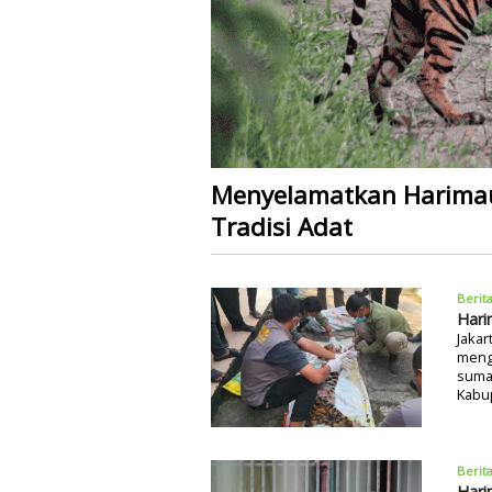
Menyelamatkan Harimau
Tradisi Adat
Berit
Hari
Jakar
menga
sumat
Kabup
Berit
Hari