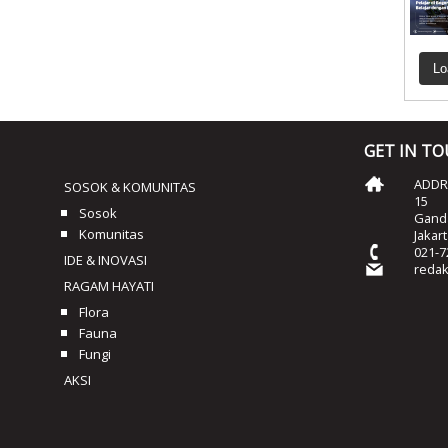
Lo
GET IN T
ADDRE
SOSOK & KOMUNITAS
15
Sosok
Ganda
Komunitas
Jakar
021-7
IDE & INOVASI
reda
RAGAM HAYATI
Flora
Fauna
Fungi
AKSI