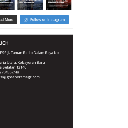
Follow on Instagram
ad More
OUCH
SS Jl. Taman Radio Dalam Raya No
ria Utara, Kebayoran Baru
ta Selatan 12140
2784567/48
ksi@greenersmagz.com