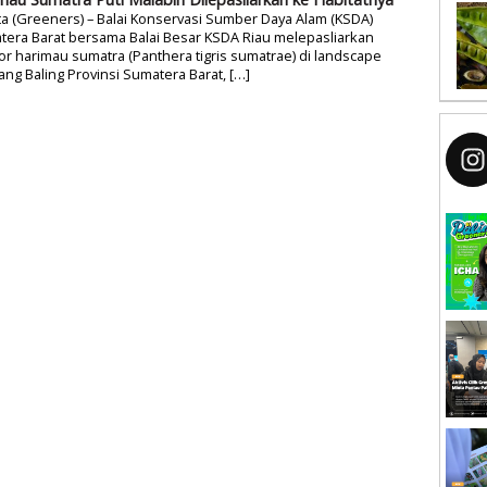
ta (Greeners) – Balai Konservasi Sumber Daya Alam (KSDA)
era Barat bersama Balai Besar KSDA Riau melepasliarkan
r harimau sumatra (Panthera tigris sumatrae) di landscape
ng Baling Provinsi Sumatera Barat, […]