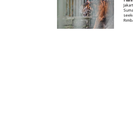
Jakar
Sumat
seeko
Rimba