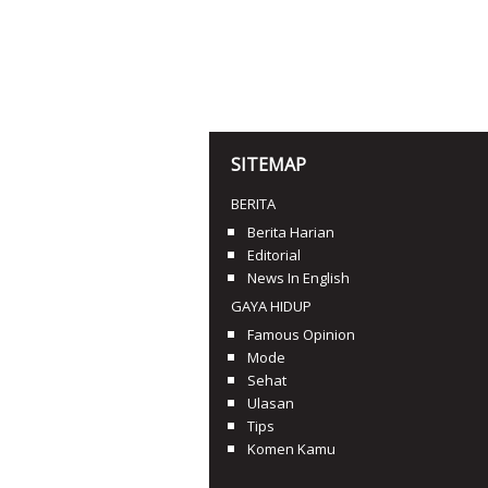
SITEMAP
BERITA
Berita Harian
Editorial
News In English
GAYA HIDUP
Famous Opinion
Mode
Sehat
Ulasan
Tips
Komen Kamu