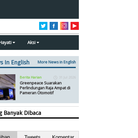
Hayati
Aksi
s In English
More News in English
Berita Harian
31 Jul 2026
Greenpeace Suarakan
Perlindungan Raja Ampat di
Pameran Otomotif
ng Banyak Dibaca
lihan
Tweets
Komentar