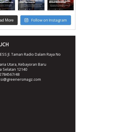
Follow on Instagram
ad More
OUCH
SS Jl. Taman Radio Dalam Raya No
ria Utara, Kebayoran Baru
ta Selatan 12140
2784567/48
ksi@greenersmagz.com