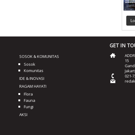
Lo
GET IN T
ADDRE
SOSOK & KOMUNITAS
15
Sosok
Ganda
Komunitas
Jakar
021-7
IDE & INOVASI
reda
RAGAM HAYATI
Flora
Fauna
Fungi
AKSI