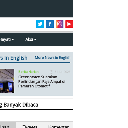
Hayati
Aksi
s In English
More News in English
Berita Harian
31 Jul 2026
Greenpeace Suarakan
Perlindungan Raja Ampat di
Pameran Otomotif
ng Banyak Dibaca
lihan
Tweets
Komentar