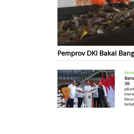
Pemprov DKI Bakal Bang
Berit
Bena
3R
Jakar
mere
Reuse
terle