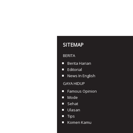
SITEMAP
BERITA
Berita Harian
Editorial
News In English
GAYA HIDUP
Famous Opinion
Mode
Sehat
Ulasan
Tips
Komen Kamu