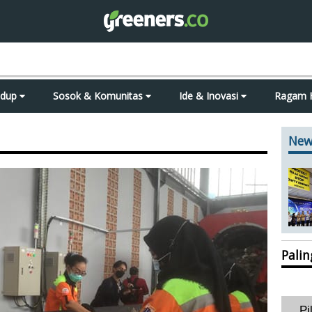
idup
Sosok & Komunitas
Ide & Inovasi
Ragam 
New
Pali
Pi