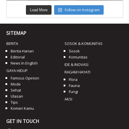
Follow on Instagram
Load More
SITEMAP
BERITA
SOSOK & KOMUNITAS
Berita Harian
Sosok
Editorial
Komunitas
News In English
IDE & INOVASI
GAYA HIDUP
RAGAM HAYATI
Famous Opinion
Flora
Mode
Fauna
Sehat
Fungi
Ulasan
AKSI
Tips
Komen Kamu
GET IN TOUCH