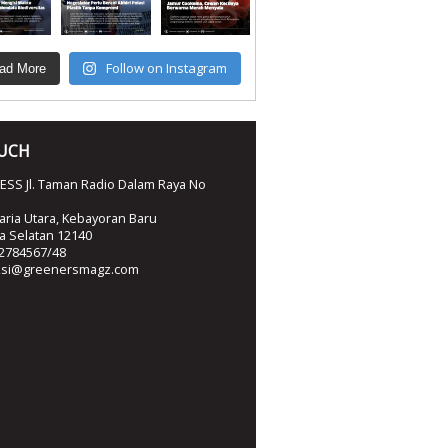
Follow on Instagram
ad More
OUCH
SS Jl. Taman Radio Dalam Raya No
ria Utara, Kebayoran Baru
ta Selatan 12140
2784567/48
ksi@greenersmagz.com