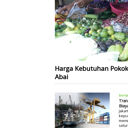
Harga Kebutuhan Pokok 
Abai
Berit
Tran
Biay
Jakar
kepul
memil
selur