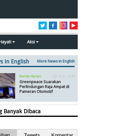
Hayati
Aksi
s In English
More News in English
Berita Harian
31 Jul 2026
Greenpeace Suarakan
Perlindungan Raja Ampat di
Pameran Otomotif
ng Banyak Dibaca
lihan
Tweets
Komentar