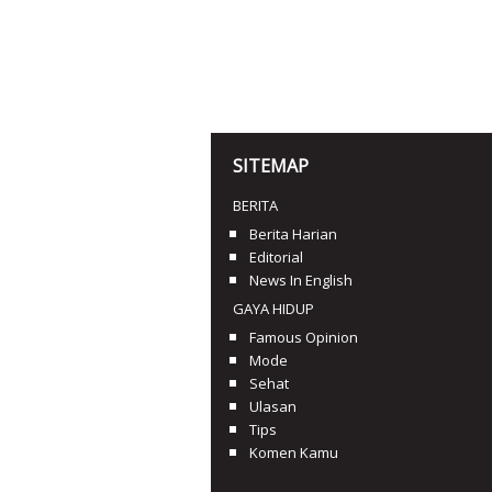
SITEMAP
BERITA
Berita Harian
Editorial
News In English
GAYA HIDUP
Famous Opinion
Mode
Sehat
Ulasan
Tips
Komen Kamu