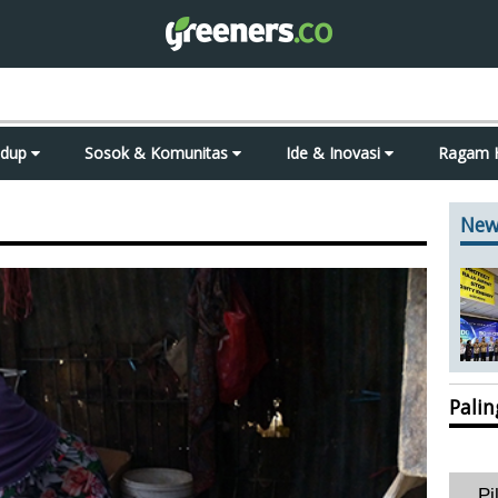
idup
Sosok & Komunitas
Ide & Inovasi
Ragam 
New
Pali
Pi