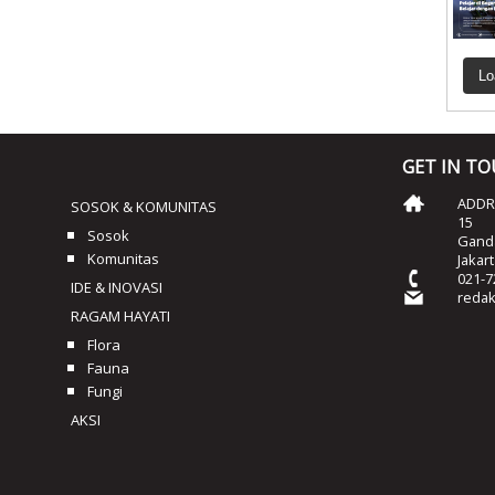
Lo
GET IN T
ADDRE
SOSOK & KOMUNITAS
15
Sosok
Ganda
Komunitas
Jakar
021-7
IDE & INOVASI
reda
RAGAM HAYATI
Flora
Fauna
Fungi
AKSI