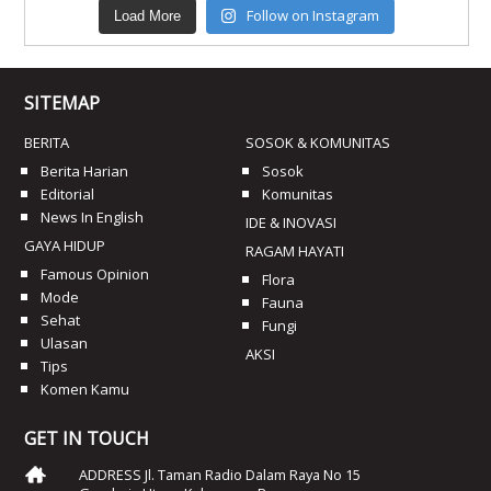
Follow on Instagram
Load More
SITEMAP
BERITA
SOSOK & KOMUNITAS
Berita Harian
Sosok
Editorial
Komunitas
News In English
IDE & INOVASI
GAYA HIDUP
RAGAM HAYATI
Famous Opinion
Flora
Mode
Fauna
Sehat
Fungi
Ulasan
AKSI
Tips
Komen Kamu
GET IN TOUCH
ADDRESS Jl. Taman Radio Dalam Raya No 15