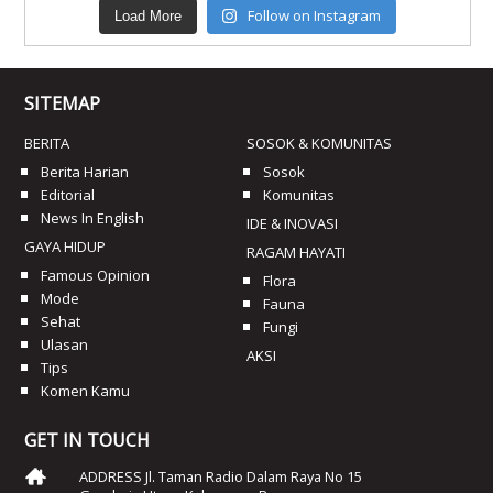
Follow on Instagram
Load More
SITEMAP
BERITA
SOSOK & KOMUNITAS
Berita Harian
Sosok
Editorial
Komunitas
News In English
IDE & INOVASI
GAYA HIDUP
RAGAM HAYATI
Famous Opinion
Flora
Mode
Fauna
Sehat
Fungi
Ulasan
AKSI
Tips
Komen Kamu
GET IN TOUCH
ADDRESS Jl. Taman Radio Dalam Raya No 15