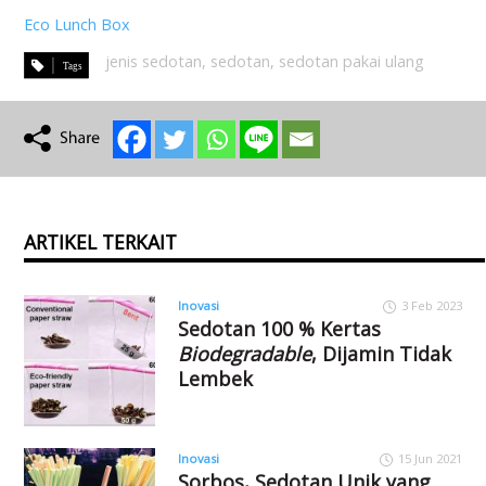
Eco Lunch Box
jenis sedotan
,
sedotan
,
sedotan pakai ulang
ARTIKEL TERKAIT
Inovasi
3 Feb 2023
Sedotan 100 % Kertas
Biodegradable
, Dijamin Tidak
Lembek
Inovasi
15 Jun 2021
Sorbos, Sedotan Unik yang