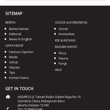
SITEMAP
BERITA
SOSOK & KOMUNITAS
Berita Harian
Sosok
Editorial
Komunitas
News In English
IDE & INOVASI
GAYA HIDUP
RAGAM HAYATI
Famous Opinion
Flora
Mode
Fauna
Sehat
Fungi
Ulasan
AKSI
Tips
Komen Kamu
GET IN TOUCH
ADDRESS Jl. Taman Radio Dalam Raya No 15
Gandaria Utara, Kebayoran Baru
Jakarta Selatan 12140
021-72784567/48