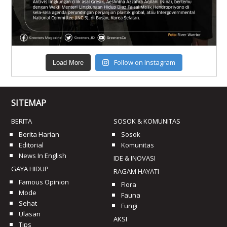
Follow on Instagram
Load More
SITEMAP
BERITA
SOSOK & KOMUNITAS
Berita Harian
Sosok
Editorial
Komunitas
News In English
IDE & INOVASI
GAYA HIDUP
RAGAM HAYATI
Famous Opinion
Flora
Mode
Fauna
Sehat
Fungi
Ulasan
AKSI
Tips