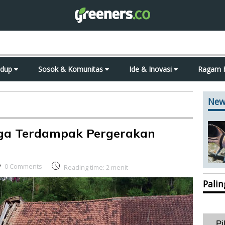
idup
Sosok & Komunitas
Ide & Inovasi
Ragam 
New
a Terdampak Pergerakan
0 Comments
Reading time:
2
menit
Pali
Pi