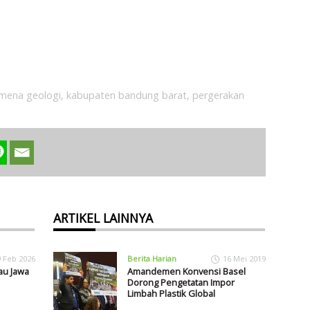
mena geologi
,
kabupaten bandung barat
,
pergerakan
ARTIKEL LAINNYA
9 Feb 2026
Berita Harian
16 Mei 2019
au Jawa
Amandemen Konvensi Basel
Dorong Pengetatan Impor
Limbah Plastik Global