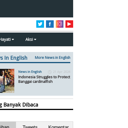
Hayati
Aksi
s In English
More News in English
News in English
21 Apr 2024
Indonesia Struggles to Protect
Banggai cardinalfish
ng Banyak Dibaca
lihan
Tweets
Komentar