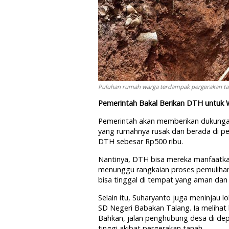
Puluhan rumah warga terdampak pergerakan ta
Pemerintah Bakal Berikan DTH untuk
Pemerintah akan memberikan dukunga
yang rumahnya rusak dan berada di p
DTH sebesar Rp500 ribu.
Nantinya, DTH bisa mereka manfaatka
menunggu rangkaian proses pemulihan h
bisa tinggal di tempat yang aman da
Selain itu, Suharyanto juga meninjau 
SD Negeri Babakan Talang. Ia melihat 
Bahkan, jalan penghubung desa di de
tinggi akibat pergerakan tanah.