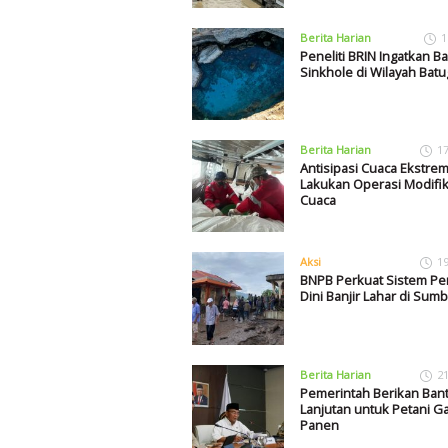
Berita Harian
1
Peneliti BRIN Ingatkan B
Sinkhole di Wilayah Bat
Berita Harian
1
Antisipasi Cuaca Ekstre
Lakukan Operasi Modifik
Cuaca
Aksi
1
BNPB Perkuat Sistem Pe
Dini Banjir Lahar di Sumb
Berita Harian
2
Pemerintah Berikan Ban
Lanjutan untuk Petani Ga
Panen