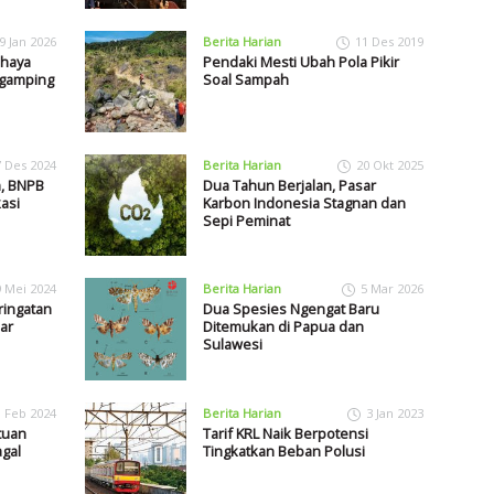
9 Jan 2026
Berita Harian
11 Des 2019
ahaya
Pendaki Mesti Ubah Pola Pikir
ugamping
Soal Sampah
7 Des 2024
Berita Harian
20 Okt 2025
m, BNPB
Dua Tahun Berjalan, Pasar
asi
Karbon Indonesia Stagnan dan
Sepi Peminat
9 Mei 2024
Berita Harian
5 Mar 2026
ringatan
Dua Spesies Ngengat Baru
ar
Ditemukan di Papua dan
Sulawesi
1 Feb 2024
Berita Harian
3 Jan 2023
tuan
Tarif KRL Naik Berpotensi
gal
Tingkatkan Beban Polusi