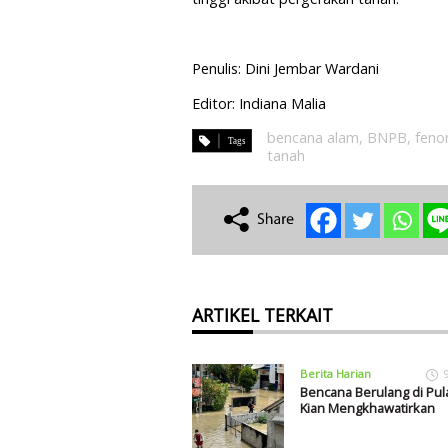
Penulis: Dini Jembar Wardani
Editor: Indiana Malia
bencana alam
,
BNPB
,
feno
tanah
ARTIKEL TERKAIT
Berita Harian
Bencana Berulang di Pul
Kian Mengkhawatirkan