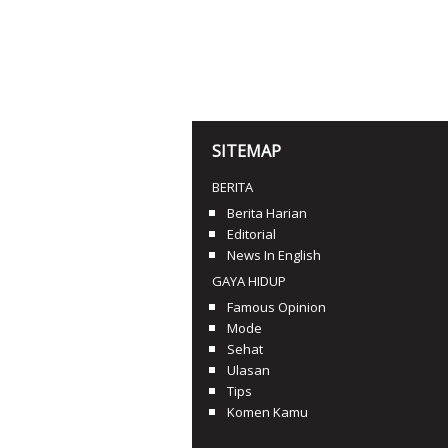
SITEMAP
BERITA
Berita Harian
Editorial
News In English
GAYA HIDUP
Famous Opinion
Mode
Sehat
Ulasan
Tips
Komen Kamu