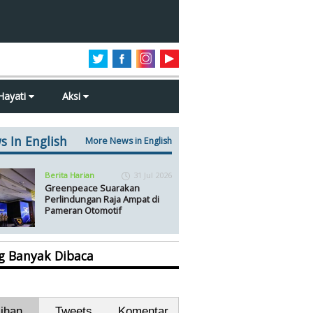
Hayati
Aksi
s In English
More News in English
Berita Harian
31 Jul 2026
Greenpeace Suarakan
Perlindungan Raja Ampat di
Pameran Otomotif
ng Banyak Dibaca
lihan
Tweets
Komentar