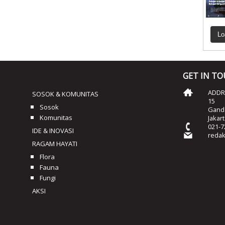
Lo
GET IN T
ADDRE
SOSOK & KOMUNITAS
15
Sosok
Ganda
Komunitas
Jakar
021-7
IDE & INOVASI
reda
RAGAM HAYATI
Flora
Fauna
Fungi
AKSI