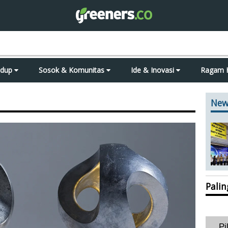
idup
Sosok & Komunitas
Ide & Inovasi
Ragam 
New
Pali
Pi