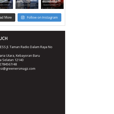
Follow on Instagram
ad More
OUCH
SS Jl. Taman Radio Dalam Raya No
ria Utara, Kebayoran Baru
ta Selatan 12140
2784567/48
ksi@greenersmagz.com