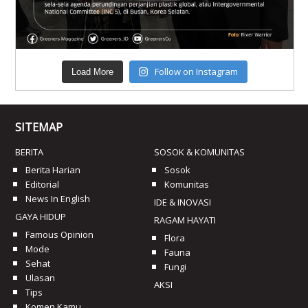
Follow on Instagram
Load More
SITEMAP
BERITA
SOSOK & KOMUNITAS
Berita Harian
Sosok
Editorial
Komunitas
News In English
IDE & INOVASI
GAYA HIDUP
RAGAM HAYATI
Famous Opinion
Flora
Mode
Fauna
Sehat
Fungi
Ulasan
AKSI
Tips
Komen Kamu