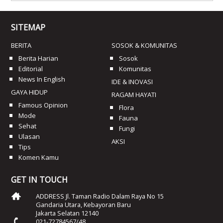
SITEMAP
BERITA
SOSOK & KOMUNITAS
Berita Harian
Sosok
Editorial
Komunitas
News In English
IDE & INOVASI
GAYA HIDUP
RAGAM HAYATI
Famous Opinion
Flora
Mode
Fauna
Sehat
Fungi
Ulasan
AKSI
Tips
Komen Kamu
GET IN TOUCH
ADDRESS Jl. Taman Radio Dalam Raya No 15
Gandaria Utara, Kebayoran Baru
Jakarta Selatan 12140
021-72784567/48