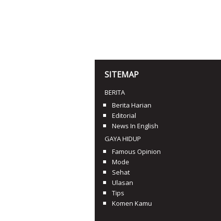
SITEMAP
BERITA
Berita Harian
Editorial
News In English
GAYA HIDUP
Famous Opinion
Mode
Sehat
Ulasan
Tips
Komen Kamu