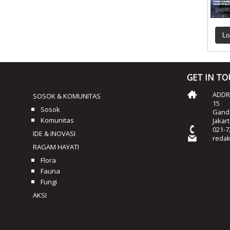
Lo
GET IN T
ADDRE
SOSOK & KOMUNITAS
15
Sosok
Ganda
Komunitas
Jakar
021-7
IDE & INOVASI
reda
RAGAM HAYATI
Flora
Fauna
Fungi
AKSI