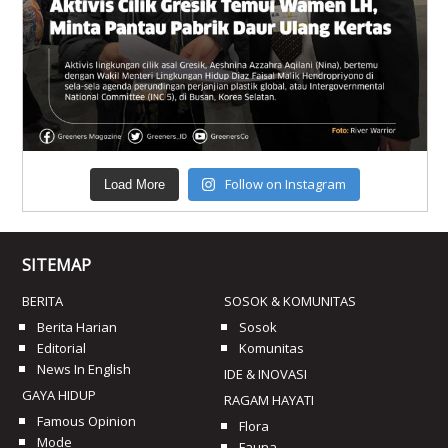
Follow on Instagram
Load More
SITEMAP
BERITA
SOSOK & KOMUNITAS
Berita Harian
Sosok
Editorial
Komunitas
News In English
IDE & INOVASI
GAYA HIDUP
RAGAM HAYATI
Famous Opinion
Flora
Mode
Fauna