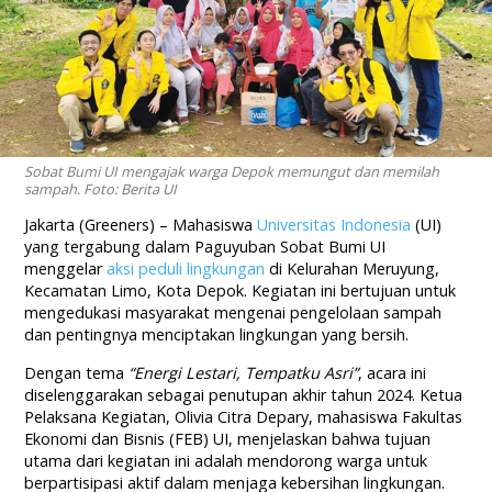
Sobat Bumi UI mengajak warga Depok memungut dan memilah
sampah. Foto: Berita UI
Jakarta (Greeners) – Mahasiswa
Universitas Indonesia
(UI)
yang tergabung dalam Paguyuban Sobat Bumi UI
menggelar
aksi peduli lingkungan
di Kelurahan Meruyung,
Kecamatan Limo, Kota Depok. Kegiatan ini bertujuan untuk
mengedukasi masyarakat mengenai pengelolaan sampah
dan pentingnya menciptakan lingkungan yang bersih.
Dengan tema
“Energi Lestari, Tempatku Asri”
, acara ini
diselenggarakan sebagai penutupan akhir tahun 2024. Ketua
Pelaksana Kegiatan, Olivia Citra Depary, mahasiswa Fakultas
Ekonomi dan Bisnis (FEB) UI, menjelaskan bahwa tujuan
utama dari kegiatan ini adalah mendorong warga untuk
berpartisipasi aktif dalam menjaga kebersihan lingkungan.