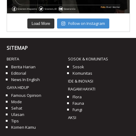
Follow on Instagram
Load More
SITEMAP
BERITA
SOSOK & KOMUNITAS
Berita Harian
Sosok
Editorial
Komunitas
News In English
IDE & INOVASI
GAYA HIDUP
RAGAM HAYATI
Famous Opinion
Flora
Mode
Fauna
Sehat
Fungi
Ulasan
AKSI
Tips
Komen Kamu