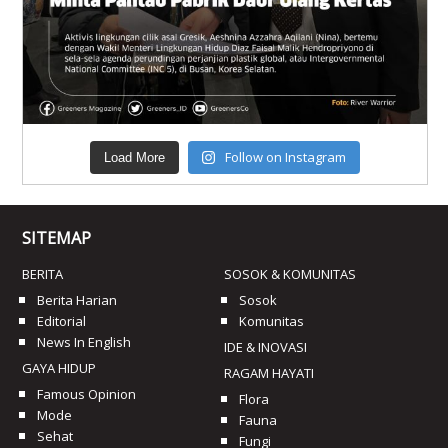
Follow on Instagram
Load More
SITEMAP
BERITA
SOSOK & KOMUNITAS
Berita Harian
Sosok
Editorial
Komunitas
News In English
IDE & INOVASI
GAYA HIDUP
RAGAM HAYATI
Famous Opinion
Flora
Mode
Fauna
Sehat
Fungi