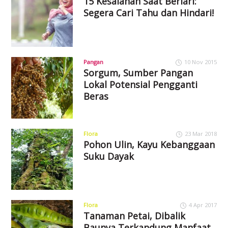
15 Kesalahan Saat Berlari:
Segera Cari Tahu dan Hindari!
Pangan
10 Nov 2015
Sorgum, Sumber Pangan
Lokal Potensial Pengganti
Beras
Flora
23 Mar 2018
Pohon Ulin, Kayu Kebanggaan
Suku Dayak
Flora
4 Apr 2017
Tanaman Petai, Dibalik
Baunya Terkandung Manfaat