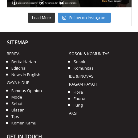
Follow on Instagram
Load More
SITEMAP
BERITA
SOSOK & KOMUNITAS
Berita Harian
Sosok
Editorial
Komunitas
News In English
IDE & INOVASI
GAYA HIDUP
RAGAM HAYATI
Famous Opinion
Flora
Mode
Fauna
Sehat
Fungi
Ulasan
AKSI
Tips
Komen Kamu
GET IN TOUCH