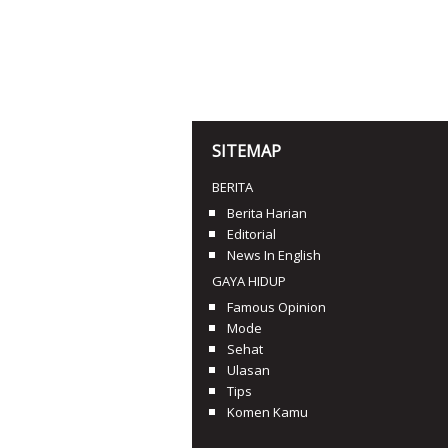
SITEMAP
BERITA
Berita Harian
Editorial
News In English
GAYA HIDUP
Famous Opinion
Mode
Sehat
Ulasan
Tips
Komen Kamu