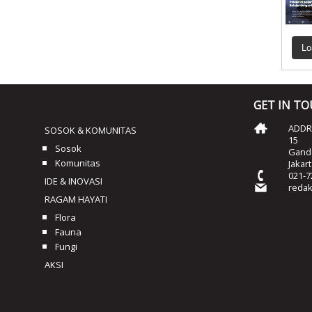
Lo
GET IN T
ADDRE
SOSOK & KOMUNITAS
15
Sosok
Ganda
Komunitas
Jakar
021-7
IDE & INOVASI
reda
RAGAM HAYATI
Flora
Fauna
Fungi
AKSI