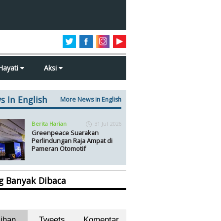
Hayati
Aksi
s In English
More News in English
Berita Harian
31 Jul 2026
Greenpeace Suarakan
Perlindungan Raja Ampat di
Pameran Otomotif
ng Banyak Dibaca
lihan
Tweets
Komentar