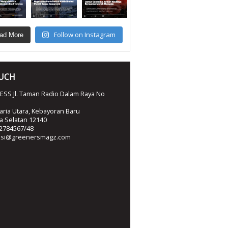
Follow on Instagram
ad More
OUCH
SS Jl. Taman Radio Dalam Raya No
ria Utara, Kebayoran Baru
ta Selatan 12140
2784567/48
ksi@greenersmagz.com