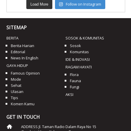
Follow on Instagram
Load More
SITEMAP
BERITA
SOSOK & KOMUNITAS
Berita Harian
Sosok
Editorial
Komunitas
News In English
IDE & INOVASI
GAYA HIDUP
RAGAM HAYATI
Famous Opinion
Flora
Mode
Fauna
Sehat
Fungi
Ulasan
AKSI
Tips
Komen Kamu
GET IN TOUCH
ADDRESS Jl. Taman Radio Dalam Raya No 15