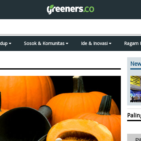
idup
Sosok & Komunitas
Ide & Inovasi
Ragam 
New
Pali
Pi