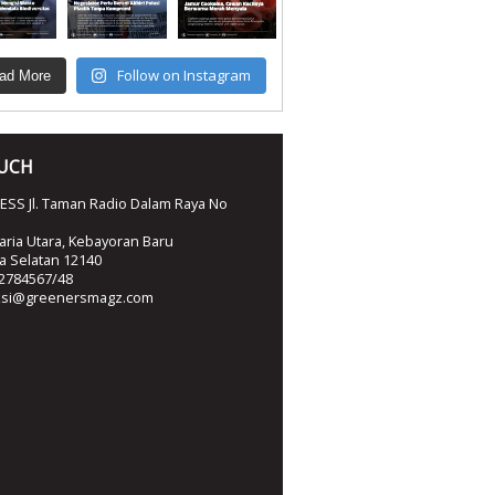
Follow on Instagram
ad More
OUCH
SS Jl. Taman Radio Dalam Raya No
ria Utara, Kebayoran Baru
ta Selatan 12140
2784567/48
ksi@greenersmagz.com