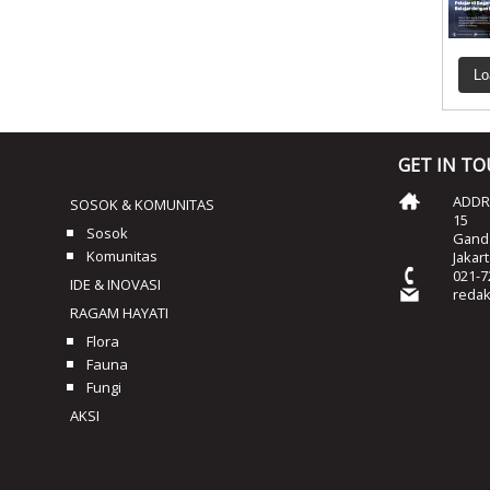
Lo
GET IN T
ADDRE
SOSOK & KOMUNITAS
15
Sosok
Ganda
Komunitas
Jakar
021-7
IDE & INOVASI
reda
RAGAM HAYATI
Flora
Fauna
Fungi
AKSI