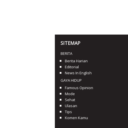
SITEMAP
BERITA
Berita Harian
Editorial
News In English
GAYA HIDUP
Famous Opinion
Mode
Sehat
Ulasan
Tips
Komen Kamu