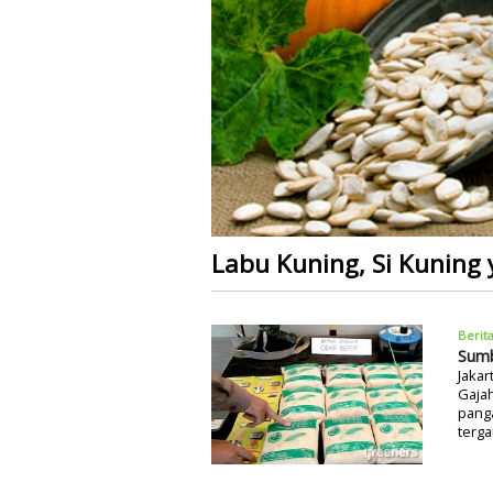
Labu Kuning, Si Kuning
Berit
Sumb
Jakar
Gaja
panga
terga