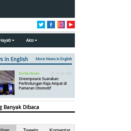
Hayati
Aksi
s In English
More News in English
Berita Harian
31 Jul 2026
Greenpeace Suarakan
Perlindungan Raja Ampat di
Pameran Otomotif
ng Banyak Dibaca
lihan
Tweets
Komentar