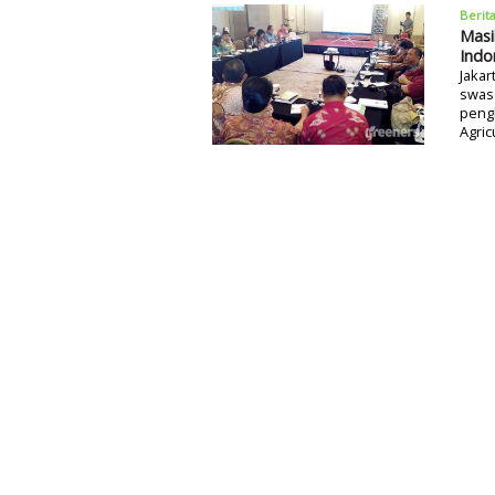
Berit
Masi
Indo
Jakar
swas
peng
Agric