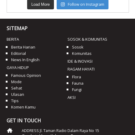
Follow on Instagram
Load More
SITEMAP
BERITA
SOSOK & KOMUNITAS
Berita Harian
Sosok
Editorial
Komunitas
News In English
IDE & INOVASI
GAYA HIDUP
RAGAM HAYATI
Famous Opinion
Flora
Mode
Fauna
Sehat
Fungi
Ulasan
AKSI
Tips
Komen Kamu
GET IN TOUCH
ADDRESS Jl. Taman Radio Dalam Raya No 15