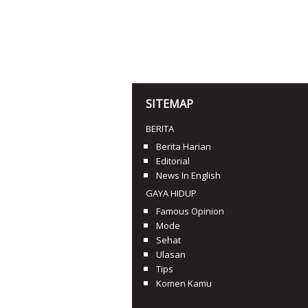
SITEMAP
BERITA
Berita Harian
Editorial
News In English
GAYA HIDUP
Famous Opinion
Mode
Sehat
Ulasan
Tips
Komen Kamu