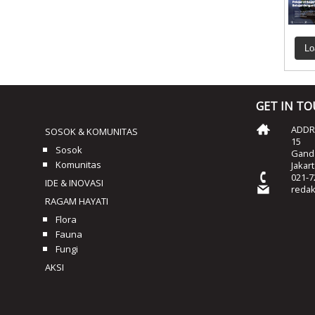
Lo
GET IN T
ADDRE
SOSOK & KOMUNITAS
15
Sosok
Ganda
Komunitas
Jakar
021-7
IDE & INOVASI
reda
RAGAM HAYATI
Flora
Fauna
Fungi
AKSI