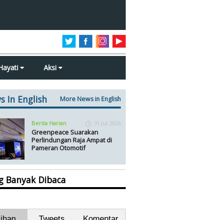
Hayati
Aksi
s In English
More News in English
Berita Harian
31 Jul 2026
Greenpeace Suarakan
Perlindungan Raja Ampat di
Pameran Otomotif
ng Banyak Dibaca
lihan
Tweets
Komentar