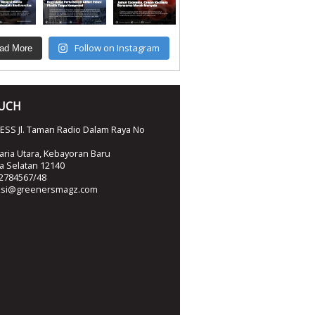
Follow on Instagram
ad More
OUCH
SS Jl. Taman Radio Dalam Raya No
ria Utara, Kebayoran Baru
ta Selatan 12140
2784567/48
ksi@greenersmagz.com