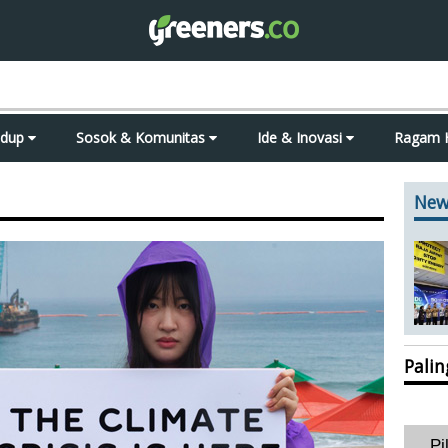
idup
Sosok & Komunitas
Ide & Inovasi
Ragam 
New
Pali
Pi