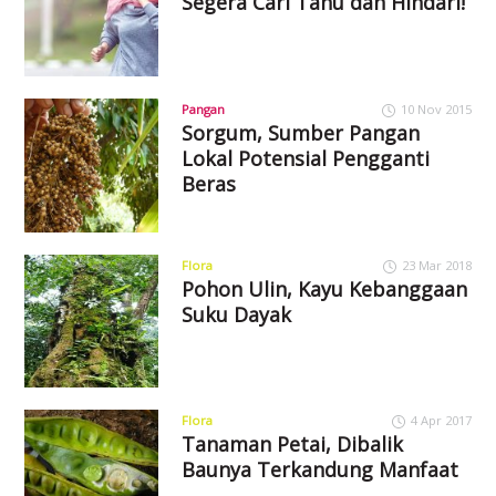
Segera Cari Tahu dan Hindari!
Pangan
10 Nov 2015
Sorgum, Sumber Pangan
Lokal Potensial Pengganti
Beras
Flora
23 Mar 2018
Pohon Ulin, Kayu Kebanggaan
Suku Dayak
Flora
4 Apr 2017
Tanaman Petai, Dibalik
Baunya Terkandung Manfaat