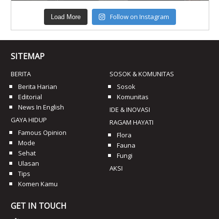
Follow on Instagram
Load More
SITEMAP
BERITA
SOSOK & KOMUNITAS
Berita Harian
Sosok
Editorial
Komunitas
News In English
IDE & INOVASI
GAYA HIDUP
RAGAM HAYATI
Famous Opinion
Flora
Mode
Fauna
Sehat
Fungi
Ulasan
AKSI
Tips
Komen Kamu
GET IN TOUCH