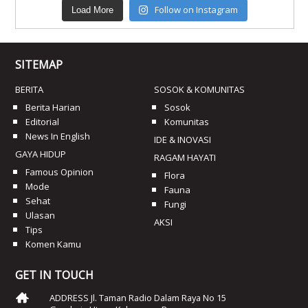
Follow on Instagram
Load More
SITEMAP
BERITA
SOSOK & KOMUNITAS
Berita Harian
Sosok
Editorial
Komunitas
News In English
IDE & INOVASI
GAYA HIDUP
RAGAM HAYATI
Famous Opinion
Flora
Mode
Fauna
Sehat
Fungi
Ulasan
AKSI
Tips
Komen Kamu
GET IN TOUCH
ADDRESS Jl. Taman Radio Dalam Raya No 15