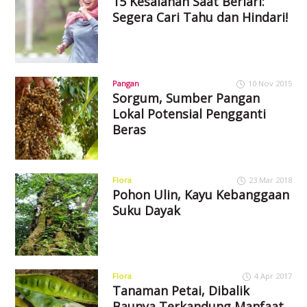
15 Kesalahan Saat Berlari:
Segera Cari Tahu dan Hindari!
Pangan
10 Nov 2015
Sorgum, Sumber Pangan
Lokal Potensial Pengganti
Beras
Flora
23 Mar 2018
Pohon Ulin, Kayu Kebanggaan
Suku Dayak
Flora
4 Apr 2017
Tanaman Petai, Dibalik
Baunya Terkandung Manfaat