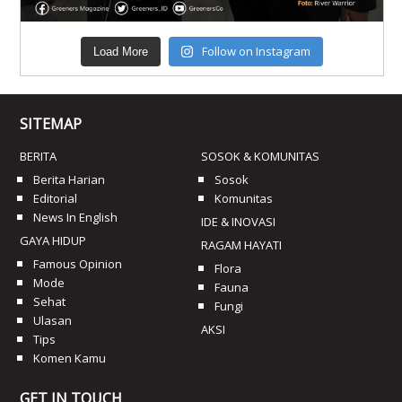
Follow on Instagram
Load More
SITEMAP
BERITA
SOSOK & KOMUNITAS
Berita Harian
Sosok
Editorial
Komunitas
News In English
IDE & INOVASI
GAYA HIDUP
RAGAM HAYATI
Famous Opinion
Flora
Mode
Fauna
Sehat
Fungi
Ulasan
AKSI
Tips
Komen Kamu
GET IN TOUCH