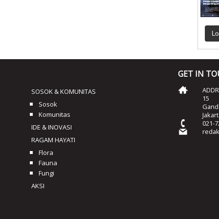
Lo
GET IN T
ADDRE
SOSOK & KOMUNITAS
15
Sosok
Ganda
Komunitas
Jakar
021-7
IDE & INOVASI
reda
RAGAM HAYATI
Flora
Fauna
Fungi
AKSI