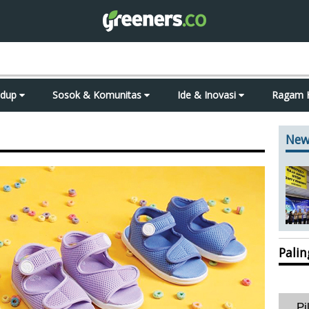
idup
Sosok & Komunitas
Ide & Inovasi
Ragam 
New
Pali
Pi