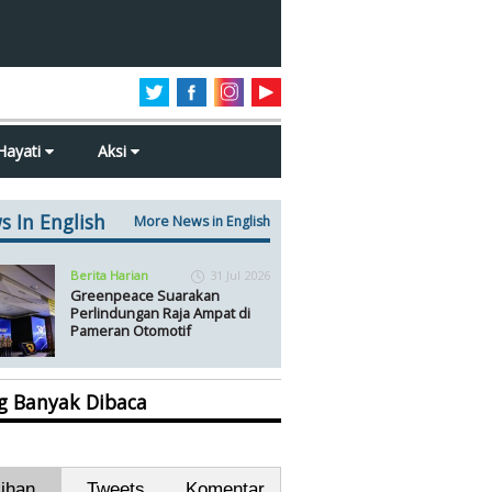
Hayati
Aksi
s In English
More News in English
Berita Harian
31 Jul 2026
Greenpeace Suarakan
Perlindungan Raja Ampat di
Pameran Otomotif
ng Banyak Dibaca
lihan
Tweets
Komentar