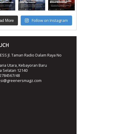
Follow on Instagram
ad More
OUCH
SS Jl. Taman Radio Dalam Raya No
ria Utara, Kebayoran Baru
ta Selatan 12140
2784567/48
ksi@greenersmagz.com