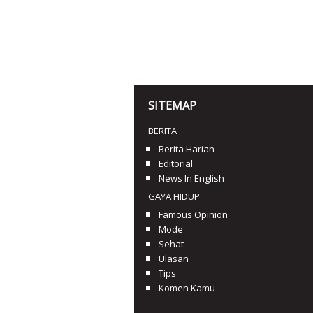
SITEMAP
BERITA
Berita Harian
Editorial
News In English
GAYA HIDUP
Famous Opinion
Mode
Sehat
Ulasan
Tips
Komen Kamu