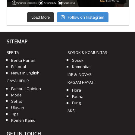
Follow on Instagram
Load More
SITEMAP
BERITA
SOSOK & KOMUNITAS
Berita Harian
Sosok
Editorial
Komunitas
News In English
IDE & INOVASI
GAYA HIDUP
RAGAM HAYATI
Famous Opinion
Flora
Mode
Fauna
Sehat
Fungi
Ulasan
AKSI
Tips
Komen Kamu
GET IN TOUCH