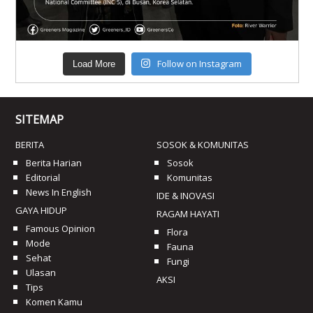
Follow on Instagram
Load More
SITEMAP
BERITA
SOSOK & KOMUNITAS
Berita Harian
Sosok
Editorial
Komunitas
News In English
IDE & INOVASI
GAYA HIDUP
RAGAM HAYATI
Famous Opinion
Flora
Mode
Fauna
Sehat
Fungi
Ulasan
AKSI
Tips
Komen Kamu