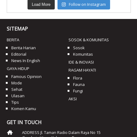
Follow on Instagram
Load More
SITEMAP
BERITA
SOSOK & KOMUNITAS
Berita Harian
Sosok
Editorial
Komunitas
News In English
IDE & INOVASI
GAYA HIDUP
RAGAM HAYATI
Famous Opinion
Flora
Mode
Fauna
Sehat
Fungi
Ulasan
AKSI
Tips
Komen Kamu
GET IN TOUCH
ADDRESS Jl. Taman Radio Dalam Raya No 15