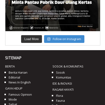
Follow on Instagram
Load More
SITEMAP
BERITA
SOSOK & KOMUNITAS
Berita Harian
Sosok
Editorial
Komunitas
News In English
IDE & INOVASI
GAYA HIDUP
RAGAM HAYATI
Famous Opinion
Flora
Mode
Fauna
Sehat