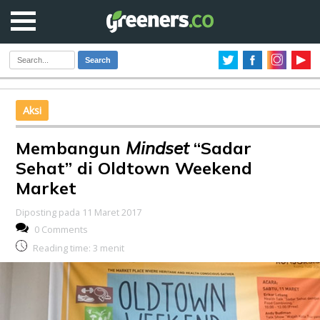
Search
Aksi
Membangun
Mindset
“Sadar
Sehat” di Oldtown Weekend
Market
Diposting pada 11 Maret 2017
0 Comments
Reading time:
3
menit