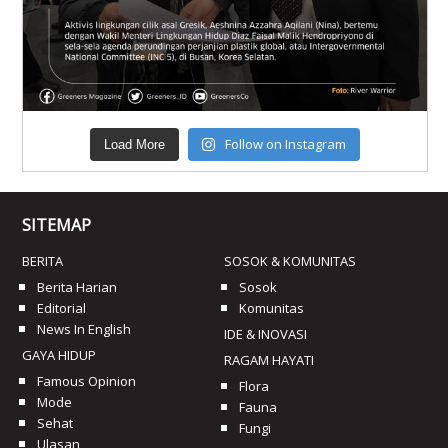
Follow on Instagram
Load More
SITEMAP
BERITA
SOSOK & KOMUNITAS
Berita Harian
Sosok
Editorial
Komunitas
News In English
IDE & INOVASI
GAYA HIDUP
RAGAM HAYATI
Famous Opinion
Flora
Mode
Fauna
Sehat
Fungi
Ulasan