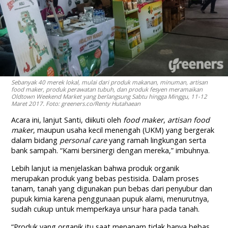
Sebanyak 40 merek lokal, mulai dari produk makanan, minuman, artisan
food maker, produk perawatan tubuh, dan produk fesyen meramaikan
Oldtown Weekend Market yang berlangsung Sabtu hingga Minggu, 11-12
Maret 2017. Foto: greeners.co/Renty Hutahaean
Acara ini, lanjut Santi, diikuti oleh
food maker
,
artisan food
maker
, maupun usaha kecil menengah (UKM) yang bergerak
dalam bidang
personal care
yang ramah lingkungan serta
bank sampah. “Kami bersinergi dengan mereka,” imbuhnya.
Lebih lanjut ia menjelaskan bahwa produk organik
merupakan produk yang bebas pestisida. Dalam proses
tanam, tanah yang digunakan pun bebas dari penyubur dan
pupuk kimia karena penggunaan pupuk alami, menurutnya,
sudah cukup untuk memperkaya unsur hara pada tanah.
“Produk yang organik itu saat menanam tidak hanya bebas