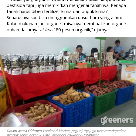
pestisida tapi juga memikirkan mengenai tanahnya. Kenapa
tanah harus diberi fertilizer kimia dan pupuk kimia?
Seharusnya kan bisa menggunakan unsur hara yang alami.
Kalau makanan jadi organik, misalnya membuat kue organik,
bahan dasarnya
at least
80 pesen organik,” ujarnya.
Dalam acara Oldtown Weekend Market, pegunjung juga bisa mendapatkan
produk segar organik. Foto: greeners.co/Renty Hutahaean