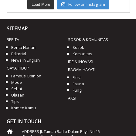
Follow on Instagram
Load More
SITEMAP
BERITA
SOSOK & KOMUNITAS
Berita Harian
Sosok
Editorial
Komunitas
News In English
IDE & INOVASI
GAYA HIDUP
RAGAM HAYATI
Famous Opinion
Flora
Mode
Fauna
Sehat
Fungi
Ulasan
AKSI
Tips
Komen Kamu
GET IN TOUCH
ADDRESS Jl. Taman Radio Dalam Raya No 15