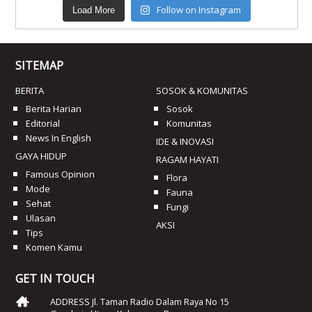
Follow on Instagram
Load More
SITEMAP
BERITA
SOSOK & KOMUNITAS
Berita Harian
Sosok
Editorial
Komunitas
News In English
IDE & INOVASI
GAYA HIDUP
RAGAM HAYATI
Famous Opinion
Flora
Mode
Fauna
Sehat
Fungi
Ulasan
AKSI
Tips
Komen Kamu
GET IN TOUCH
ADDRESS Jl. Taman Radio Dalam Raya No 15