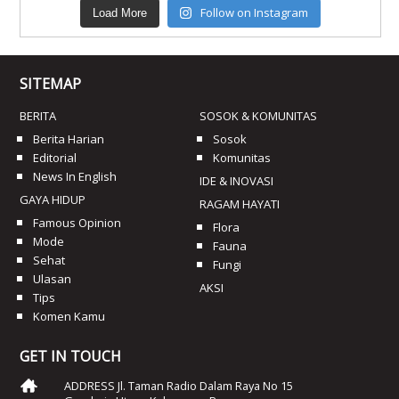
Follow on Instagram
Load More
SITEMAP
BERITA
SOSOK & KOMUNITAS
Berita Harian
Sosok
Editorial
Komunitas
News In English
IDE & INOVASI
GAYA HIDUP
RAGAM HAYATI
Famous Opinion
Flora
Mode
Fauna
Sehat
Fungi
Ulasan
AKSI
Tips
Komen Kamu
GET IN TOUCH
ADDRESS Jl. Taman Radio Dalam Raya No 15