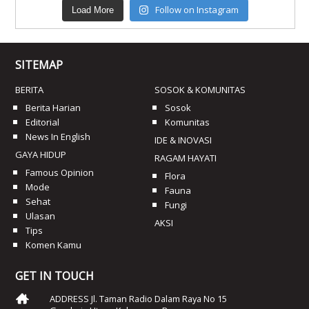
Follow on Instagram
Load More
SITEMAP
BERITA
SOSOK & KOMUNITAS
Berita Harian
Sosok
Editorial
Komunitas
News In English
IDE & INOVASI
GAYA HIDUP
RAGAM HAYATI
Famous Opinion
Flora
Mode
Fauna
Sehat
Fungi
Ulasan
AKSI
Tips
Komen Kamu
GET IN TOUCH
ADDRESS Jl. Taman Radio Dalam Raya No 15