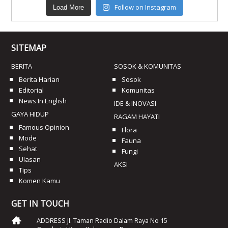
Follow on Instagram
Load More
SITEMAP
BERITA
SOSOK & KOMUNITAS
Berita Harian
Sosok
Editorial
Komunitas
News In English
IDE & INOVASI
GAYA HIDUP
RAGAM HAYATI
Famous Opinion
Flora
Mode
Fauna
Sehat
Fungi
Ulasan
AKSI
Tips
Komen Kamu
GET IN TOUCH
ADDRESS Jl. Taman Radio Dalam Raya No 15