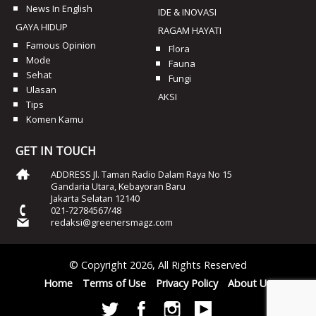
News In English
IDE & INOVASI
GAYA HIDUP
RAGAM HAYATI
Famous Opinion
Flora
Mode
Fauna
Sehat
Fungi
Ulasan
AKSI
Tips
Komen Kamu
GET IN TOUCH
ADDRESS Jl. Taman Radio Dalam Raya No 15
Gandaria Utara, Kebayoran Baru
Jakarta Selatan 12140
021-72784567/48
redaksi@greenersmagz.com
© Copyright 2026, All Rights Reserved
Home
Terms of Use
Privacy Policy
About Us