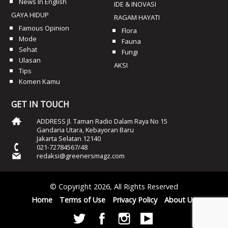
News In English
IDE & INOVASI
GAYA HIDUP
RAGAM HAYATI
Famous Opinion
Flora
Mode
Fauna
Sehat
Fungi
Ulasan
AKSI
Tips
Komen Kamu
GET IN TOUCH
ADDRESS Jl. Taman Radio Dalam Raya No 15
Gandaria Utara, Kebayoran Baru
Jakarta Selatan 12140
021-72784567/48
redaksi@greenersmagz.com
© Copyright 2026, All Rights Reserved
Home
Terms of Use
Privacy Policy
About Us