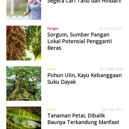
Segera Cari Tahu dan Hindari!
Pangan
10 Nov 2015
Sorgum, Sumber Pangan
Lokal Potensial Pengganti
Beras
Flora
23 Mar 2018
Pohon Ulin, Kayu Kebanggaan
Suku Dayak
Flora
4 Apr 2017
Tanaman Petai, Dibalik
Baunya Terkandung Manfaat