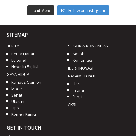
Follow on Instagram
Load More
SITEMAP
BERITA
SOSOK & KOMUNITAS
Berita Harian
Sosok
Editorial
Komunitas
News In English
IDE & INOVASI
GAYA HIDUP
RAGAM HAYATI
Famous Opinion
Flora
Mode
Fauna
Sehat
Fungi
Ulasan
AKSI
Tips
Komen Kamu
GET IN TOUCH