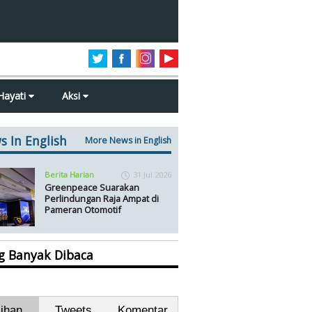
Hayati
Aksi
s In English
More News in English
Berita Harian
31 Jul 2026
Greenpeace Suarakan
Perlindungan Raja Ampat di
Pameran Otomotif
ng Banyak Dibaca
lihan
Tweets
Komentar