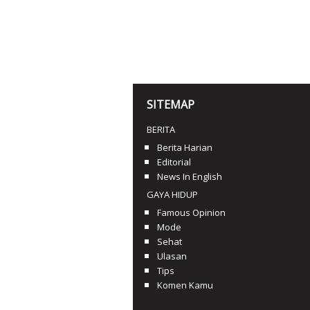
SITEMAP
BERITA
Berita Harian
Editorial
News In English
GAYA HIDUP
Famous Opinion
Mode
Sehat
Ulasan
Tips
Komen Kamu