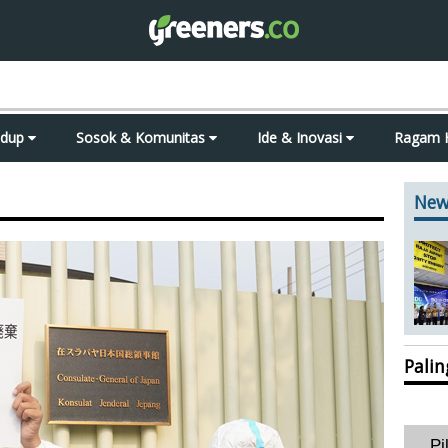
idup
Sosok & Komunitas
Ide & Inovasi
Ragam 
New
Pali
Pi