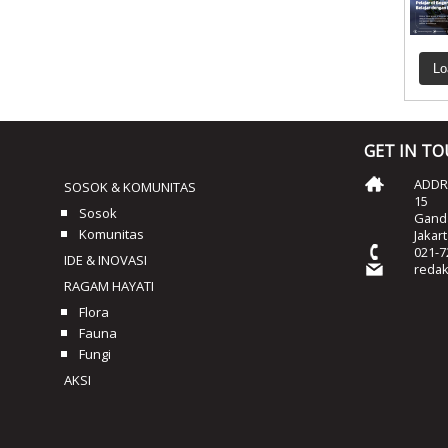
Lo
GET IN T
ADDRE
SOSOK & KOMUNITAS
15
Sosok
Ganda
Komunitas
Jakar
021-7
IDE & INOVASI
reda
RAGAM HAYATI
Flora
Fauna
Fungi
AKSI