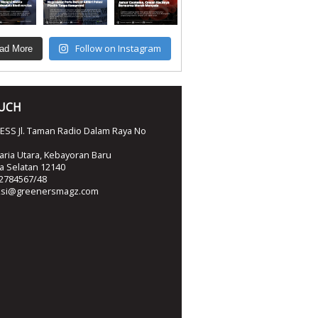
Follow on Instagram
ad More
OUCH
SS Jl. Taman Radio Dalam Raya No
ria Utara, Kebayoran Baru
ta Selatan 12140
2784567/48
ksi@greenersmagz.com